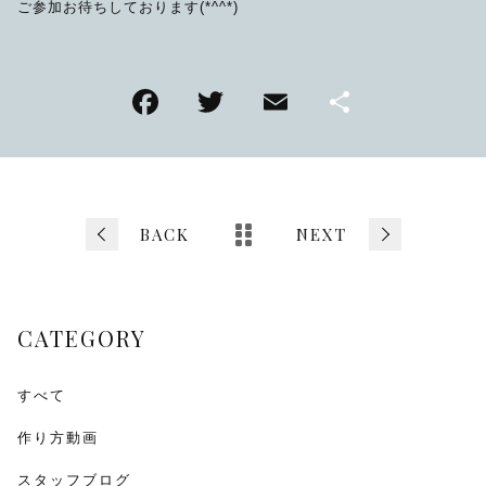
ご参加お待ちしております(*^^*)
F
T
E
共
a
wi
m
有
c
tt
ai
e
er
l
b
BACK
NEXT
o
o
CATEGORY
k
すべて
作り方動画
スタッフブログ