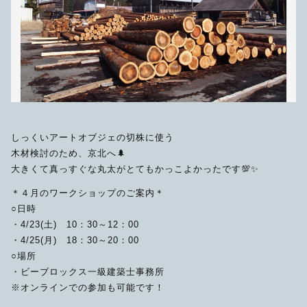
その他
在庫あり
セール
しっくいアートオブジェの切株に使う
木材検討のため、京北へ🌲
大きくて真っすぐな丸太がとてもかっこよかったです💯✨
＊４月のワークショップのご案内＊
○日時
・4/23(土) 10：30～12：00
・4/25(月) 18：30～20：00
○場所
・ビーブロックス一級建築士事務所
※オンラインでの参加も可能です！