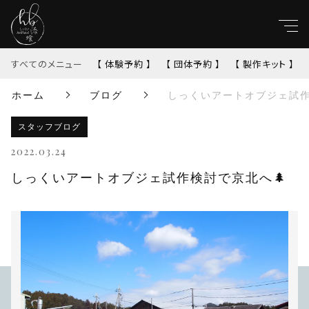
キーワード
すべてのメニュー
【 体験予約 】
【 団体予約 】
【 製作キット 】
ホーム
ブログ
しっくいアートオブジェ試作
すべて
親カテゴリ
スタッフブログ
【 体験予約 】
2022.03.24
【 団体予約 】
子カテゴリ
しっくいアートオブジェ試作検討で京北へ🌲
【 製作キット 】
価格帯
【完成品】
～
並び順