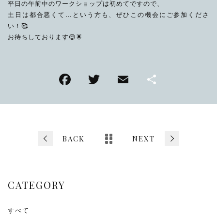
平日の午前中のワークショップは初めてですので、
土日は都合悪くて…という方も、ぜひこの機会にご参加くださ
い！🥰
お待ちしております😌🌟
F
T
E
共
a
wi
m
有
c
tt
ai
e
er
l
b
BACK
NEXT
o
o
CATEGORY
k
すべて