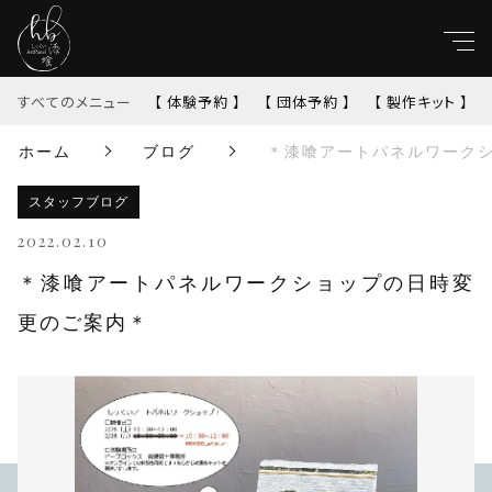
キーワード
すべてのメニュー
【 体験予約 】
【 団体予約 】
【 製作キット 】
ホーム
ブログ
＊漆喰アートパネルワーク
すべて
親カテゴリ
スタッフブログ
【 体験予約 】
2022.02.10
【 団体予約 】
子カテゴリ
＊漆喰アートパネルワークショップの日時変
更のご案内＊
【 製作キット 】
価格帯
【完成品】
～
並び順